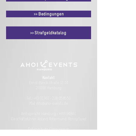
>> Bedingungen
>> Strafgeldkatalog
Kontakt
Ernst-Merck-Straße 12-14
20099 Hamburg
Tel.:
+49 (0)40 - 238 05 85 50
Mail info@ahoi-events.de
Amtsgericht Hamburg - HRB 94840
Geschäftsführer: Roland Rotermund, Ronny Luxat
Datenschutz
/
Impressum